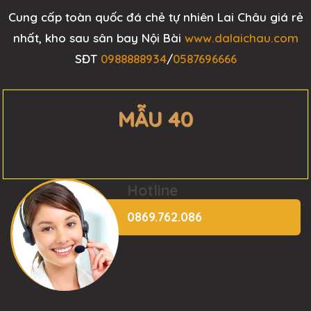
Cung cấp toàn quốc đá chẻ tự nhiên Lai Châu giá rẻ
nhất, kho sau sân bay Nội Bài
www.dalaichau.com
SĐT
0988888934
/
0587696666
MẪU 40
Hotline
0869.762.086